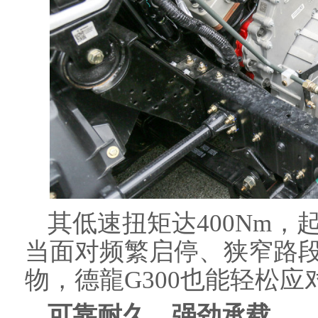
其低速扭矩达400Nm
当面对频繁启停、狭窄路
物，德龍G300也能轻松
可靠耐久
，
强劲承载