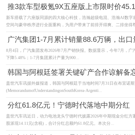
推3款车型极氪9X五座版上市限时价45.19
新车搭载了六座版同源的四大核心科技，浩瀚超级电混、浩瀚AI数字底
空间与豪华秩序进行全面重构，为用户带来了前排开得爽、二排坐得尊、
广汽集团1-7月累计销量88.6万辆，出
8月4日，广汽集团发布2026年7月产销快报。数据显示，今年7月，广汽集团
下降5.48%；1-7月集团累计产量为900...
韩国与阿根廷签署关键矿产合作谅解备
盖世汽车讯据外媒报道，韩国与阿根廷于当地时间7月31日在布宜诺
(MemorandumofUnderstandingonSouthKorea-Argenti...
分红61.8亿元！宁德时代落地中期分红
盖世汽车讯近日，动力电池龙头宁德时代披露2026年中期现金分红方案
股派现14.11元(含税)，合计分红总额约61.8亿元。本次分...