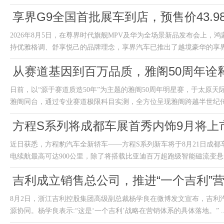
享界G9全国首批展车到店，预售价43.9
2026年8月5日，在尊界时代旗舰MPV及华为全场景新品发布会上，
持优雅格调、舒享悦己的品牌理念，享界汽车已推出了越境豪华的享界.
从赛道基因到百万品质，雅阁50周年诠
日前，以“源于赛道质造50年”为主题的雅阁50周年明星赛，于太原
雅阁同台，通过专业赛道极限科目实测，全方位呈现雅阁跨越半世纪传承
方程S系列将成都车展首秀内饰9月将上
近日获悉，方程豹汽车全新轿车——方程S系列新车将于8月21日成都
电续航最高可达900公里，除了将搭载比亚迪百万超跑级智能磁流变悬..
吉利成立销售总公司，推进“一个吉利”
8月2日，浙江吉利控股集团高级副总裁杨学良在微博发文宣布，吉利
源协同。杨学良表示:“这是‘一个吉利’战略在营销体系的具体落地。” ..