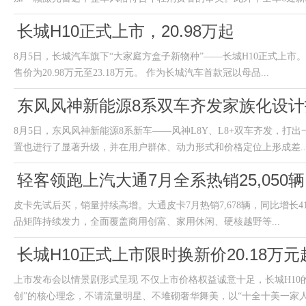
长城H10正式上市，20.98万起
8月5日，长城汽车旗下“大家庭方盒子新物种”——长城H10正式上
售价为20.98万元至23.18万元。 作为长城汽车首款冠以母品...
东风风神新能源8系双车齐发家族化设
8月5日，东风风神新能源8系新车——风神L8Y、L8+双车齐发，打
置也进行了显著升级，并在用户群体、动力形式和价格定位上形成差..
轻客领跑上汽大通7月全系热销25,050辆
皮卡先试后买，销量持续高增。大通皮卡7月热销7,678辆，同比增长4
品矩阵持续发力，全面覆盖商用创富、家用休闲、硬核越野等...
长城H10正式上市限时换新价20.18万元
上市发布会以情景剧形式呈现 不仅上市价格权益诚意十足，长城H10
创”的核心理念，不请流量明星、不堆砌奢华舞美，以“十全十美一家人.