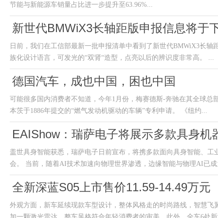
节能与新能源车销量占比进一步提升至63.96%...
新世代BMWiX3长轴距版申报信息将于
日前，我们在工信部最新一批申报清单中看到了新世代BMWiX3长
族化设计语言，可发光的“双肾“造型，点亮以后的辨识度非常高。 ...
德国汽车，成也中国，困也中国
可能很多国内消费者不知道，今年1月份，梅赛德斯-奔驰在其全球总部
本茨于1886年提交的“燃气发动机驱动的车辆”专利申请。 《纽约...
EAIShow：瑞萨电子将展示多款具身
盖世具身智能获悉，瑞萨电子日前宣布，将携多款面向具身智能、工
会。 当前，随着AI技术加速向物理世界渗透，边缘智能与物理AI已成为
全新深蓝S05上市售价11.59-14.49万元
外观方面，新车延续现款车型设计，整体风格走的时尚路线，智慧飞
加一颗激光雷达，整车风格符合年轻消费者的审美。此外，全车6处新增