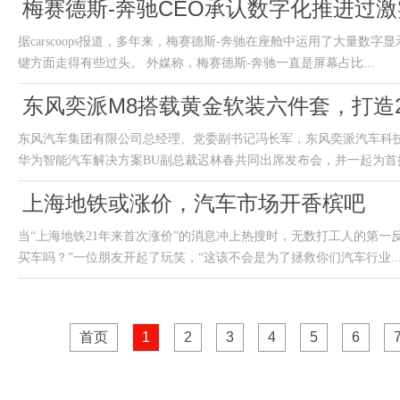
梅赛德斯-奔驰CEO承认数字化推进过
据carscoops报道，多年来，梅赛德斯-奔驰在座舱中运用了大量
键方面走得有些过头。 外媒称，梅赛德斯-奔驰一直是屏幕占比...
东风奕派M8搭载黄金软装六件套，打造
东风汽车集团有限公司总经理、党委副书记冯长军，东风奕派汽车科
华为智能汽车解决方案BU副总裁迟林春共同出席发布会，并一起为首批
上海地铁或涨价，汽车市场开香槟吧
当“上海地铁21年来首次涨价”的消息冲上热搜时，无数打工人的第一
买车吗？”一位朋友开起了玩笑，“这该不会是为了拯救你们汽车行业..
首页
1
2
3
4
5
6