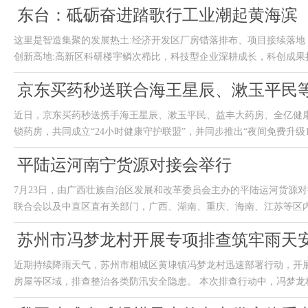
东台：砥砺奋进踏歌行工业潮起黄海滨
这里是智造集聚的发展热土:经济开发区厂房错落排布、项目接续落
创新高地:高新区科研楼宇鳞次栉比，科技型企业深耕成长，科创成果持续
京东买药秒送联合海王星辰、漱玉平民等
近日，京东买药秒送携手海王星辰、漱玉平民、益丰大药房、全亿健
锁药房，共同成立“24小时健康守护联盟”，并同步推出“夜间免费升级1对
平陆运河南宁货源对接会举行
7月23日，由广西壮族自治区发展和改革委员会主办的平陆运河货源
联合会以及中直区直有关部门，广西、湖南、重庆、海南、江苏等区内外
苏州市冯梦龙村开展专项排查筑牢雨天安
近期持续降雨天气，苏州市相城区黄埭镇冯梦龙村迅速部署行动，开
房屋等区域，排查整治各类防汛安全隐患。 本次排查行动中，冯梦龙村组