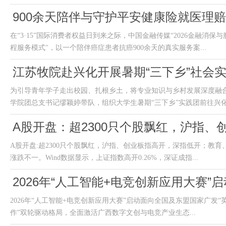
900余天陪伴与守护平安健康险就医理
在“3·15”国际消费者权益日到来之际，中国金融传媒“2026金融消
程服务模式"，以一个陪伴癌症患者抗癌900余天的真实服务案...
江苏牧院赴兴化开展暑期“三下乡”社会
为引导青年学子走出校园、扎根乡土，将专业知识与乡村发展深度融
学院团总支书记缪颖婷带队，组织大学生暑期“三下乡”实践团前往兴化市
A股开盘：超2300只个股飘红，沪指
A股开盘:超2300只个股飘红，沪指、创业板指高开，深指低开；教
涨跌不一。Wind数据显示，上证指数高开0.26%，深证成指...
2026年“人工智能+电竞创新应用大赛”
2026年“人工智能+电竞创新应用大赛”启动面向全国及东盟国家广发“
作”双轮驱动格局，全面激活广西数字文创与电竞产业生态...